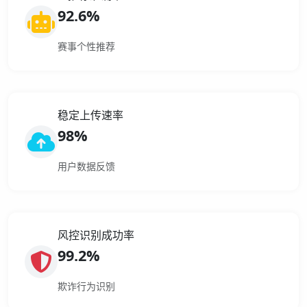
92.6%
赛事个性推荐
稳定上传速率
98%
用户数据反馈
风控识别成功率
99.2%
欺诈行为识别