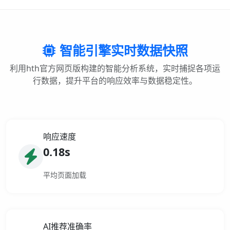
智能引擎实时数据快照
利用hth官方网页版构建的智能分析系统，实时捕捉各项运
行数据，提升平台的响应效率与数据稳定性。
响应速度
0.18s
平均页面加载
AI推荐准确率