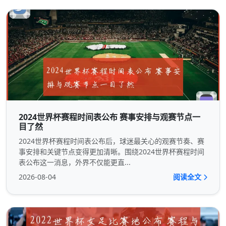
2024世界杯赛程时间表公布 赛事安排与观赛节点一
目了然
2024世界杯赛程时间表公布后，球迷最关心的观赛节奏、赛
事安排和关键节点变得更加清晰。围绕2024世界杯赛程时间
表公布这一消息，外界不仅能更直...
2026-08-04
阅读全文