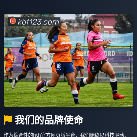
我们的品牌使命
作为综合性的hth官方网页版平台，我们始终以科技驱动、